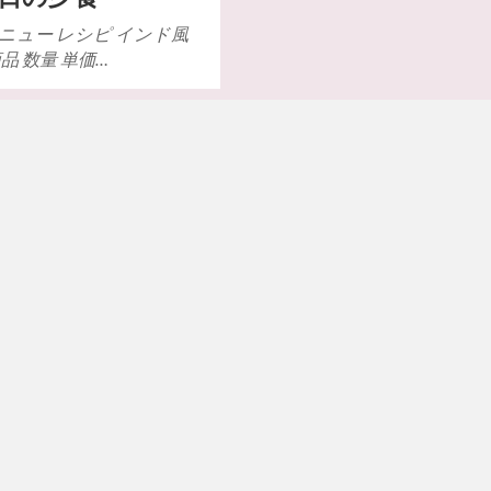
ニュー レシピ インド風
品 数量 単価…