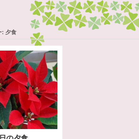
ー:
夕食
5日の夕食