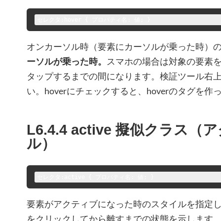
セレクタ:hover { プロパティ名: 値; }
オンカーソル時（要素にカーソルが乗った時）
ーソルが乗った時。
スマホの場合は対象の要素
タップするまでの間になります。検証ツール右上:
い。hoverにチェックすると、hoverのタグを
L6.4.4 active 擬似クラ
ル）
セレクタ:active { プロパティ名: 値; }
要素がアクティブになった時のスタイルを指定
をクリックしてから離すまでの状態を示します